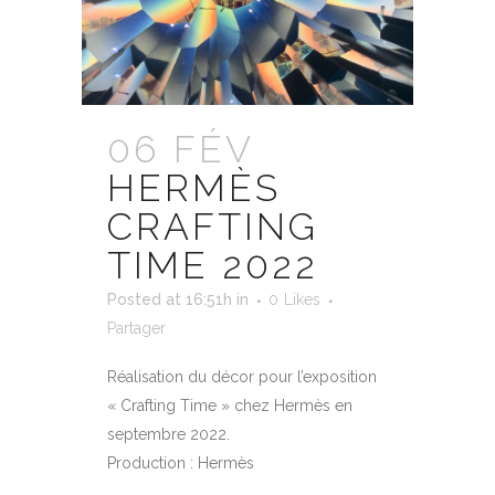
06 FÉV
HERMÈS
CRAFTING
TIME 2022
Posted at 16:51h
in
0
Likes
Partager
Réalisation du décor pour l’exposition
« Crafting Time » chez Hermès en
septembre 2022.
Production : Hermès