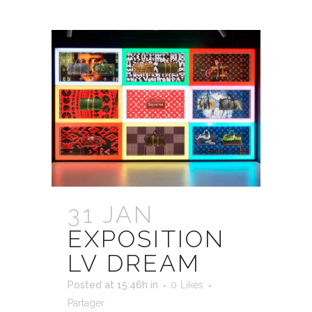
31 JAN
EXPOSITION
LV DREAM
Posted at 15:46h
in
0
Likes
Partager