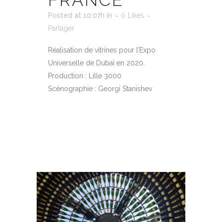
Posted at 10:07h
in
0
Likes
Partager
Réalisation de vitrines pour l’Expo
Universelle de Dubaï en 2020.
Production : Lille 3000
Scénographie : Georgi Stanishev
EN SAVOIR PLUS