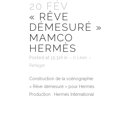
20 FÉV
« RÊVE
DÉMESURÉ »
MAMCO
HERMÈS
Posted at 15:31h
in
0
Likes
Partager
Construction de la scénographie
« Rêve démesuré » pour Hermès.
Production : Hermès International
EN SAVOIR PLUS