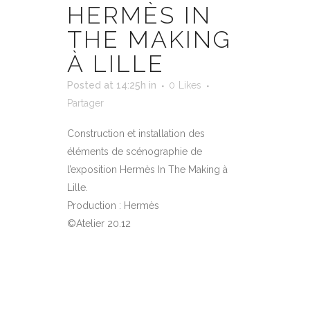
HERMÈS IN
THE MAKING
À LILLE
Posted at 14:25h
in
0
Likes
Partager
Construction et installation des
éléments de scénographie de
l’exposition Hermès In The Making à
Lille.
Production : Hermès
©Atelier 20.12
EN SAVOIR PLUS