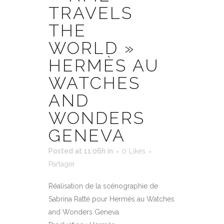
TRAVELS
THE
WORLD »
HERMÈS AU
WATCHES
AND
WONDERS
GENEVA
Posted at 11:06h
in
0
Likes
Partager
Réalisation de la scénographie de
Sabrina Ratté pour Hermès au Watches
and Wonders Geneva.