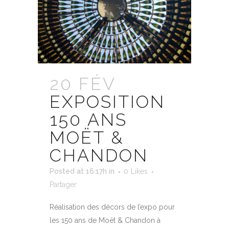
20 FÉV
EXPOSITION
150 ANS
MOËT &
CHANDON
Posted at 16:17h
in
0
Likes
Partager
Réalisation des décors de l’expo pour
les 150 ans de Moët & Chandon à