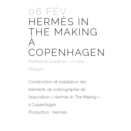
06 FÉV
HERMÈS IN
THE MAKING
À
COPENHAGEN
Posted at 11:42h
in
0
Likes
Partager
Construction et installation des
éléments de scénographie de
l’exposition « Hermès In The Making »
à Copenhagen.
Production : Hermès
EN SAVOIR PLUS