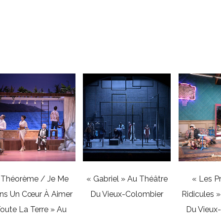
Réalisations associée
 Théorème / Je Me
« Gabriel » Au Théâtre
« Les P
ns Un Cœur À Aimer
Du Vieux-Colombier
Ridicules 
oute La Terre » Au
Du Vieux
Théâtre