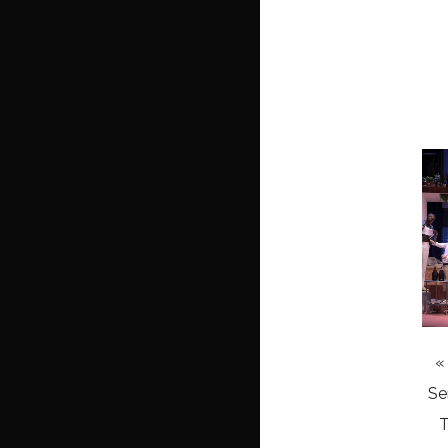
«
Se
T