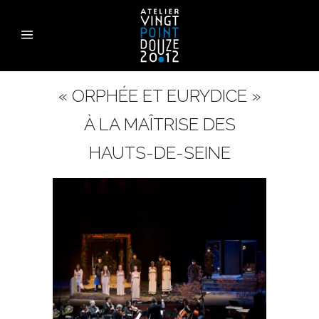
« ORPHÉE ET EURYDICE »
À LA MAÎTRISE DES
HAUTS-DE-SEINE